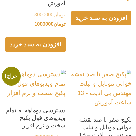
آموزش
فعلی:
تومان5500000
قیمت
تومان
3000000
بود.
تومان2000000.
افزودن به سبد خرید
قیمت
اصلی:
تومان
1000000
فعلی:
تومان3000000
بود.
تومان1000000.
افزودن به سبد خرید
حراج!
دسترسی دوماهه به تمام
ویدیوهای فول پکیج
پکیج صفر تا صد نقشه
سخت و نرم افزار
خوانی موبایل و تبلت
مهندس بی اذیت – 13