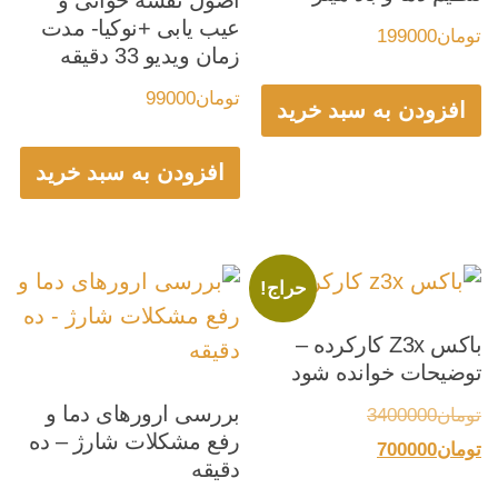
عیب یابی +نوکیا- مدت
تومان
199000
زمان ویدیو 33 دقیقه
تومان
99000
افزودن به سبد خرید
افزودن به سبد خرید
حراج!
باکس Z3x کارکرده –
توضیحات خوانده شود
بررسی ارورهای دما و
قیمت
تومان
3400000
رفع مشکلات شارژ – ده
قیمت
اصلی:
تومان
700000
دقیقه
فعلی:
تومان3400000