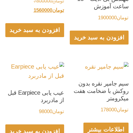
قیمت
تومان
7800000
ساعت آموزش
قیمت
اصلی:
تومان
1560000
تومان
1900000
فعلی:
تومان7800000
بود.
تومان1560000.
افزودن به سبد خرید
افزودن به سبد خرید
سیم جامپر نقره بدون
روکش با ضخامت هفت
عیب یابی Earpiece قبل
میکرومتر
از مادربرد
تومان
178000
تومان
98000
اطلاعات بیشتر
افزودن به سبد خرید