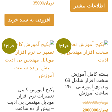
تومان
35000
بود.
تومان700000.
اطلاعات بیشتر
افزودن به سبد خرید
حراج!
حراج!
بسته کامل آموزش
سخت افزار شامل 68
ویدیوی آموزشی – 25
پکیج آموزش کامل
ساعت آموزش
تعمیرات نرم افزار
موبایل مهندس بی اذیت
قیمت
تومان
5500000
– بیش از ده ساعت
قیمت
اصلی:
تومان
2000000