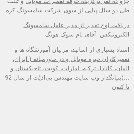
جزو
ده نفر برگزیده حرفه تعمیرات موبایل
و تبلت
طی دو سال پیاپی از سوی شرکت سامسونگ کره
دریافت لوح تقدیر از مدیر عامل سامسونگ
الکترونیکس- آقای بام سوک هونگ
استاد بسیاری از اساتید، مربیان آموزشگاه ها و
تعمیرکاران خبره موبایل و در خاورمیانه ( ایران،
المان، کانادا، ترکیه، امارات، کویت، تاجیکستان و
…)بنیانگذار وب سایت مهندس بی‌اذیّت از سال 92
تا کنون