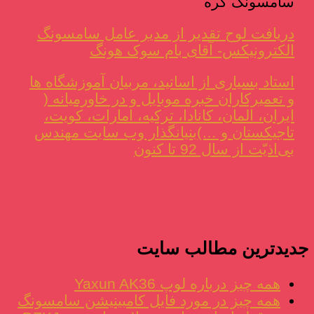
سامسونگ کره
دریافت لوح تقدیر از مدیر عامل سامسونگ
الکترونیکس- آقای بام سوک هونگ
استاد بسیاری از اساتید، مربیان آموزشگاه ها
و تعمیرکاران خبره موبایل و در خاورمیانه (
ایران، المان، کانادا، ترکیه، امارات، کویت،
تاجیکستان و …)بنیانگذار وب سایت مهندس
بی‌اذیّت از سال 92 تا کنون
جدیدترین مطالب سایت
همه چیز درباره لوپ Yaxun AK36
همه چیز در مورد فایل کامبینیشن سامسونگ